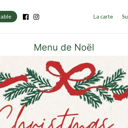
Navigati
s
table
La carte
Su
Menu de Noël