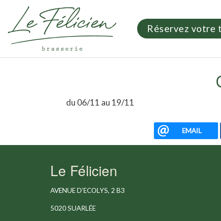
header link
Réservez votre 
Image
du 06/11 au 19/11
EMAIL
Le Félicien
AVENUE D’ECOLYS, 2 B3
5020 SUARLÉE