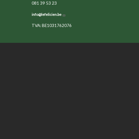
081 39 53 23
info@lefelicien.be
TVA: BE1031762076